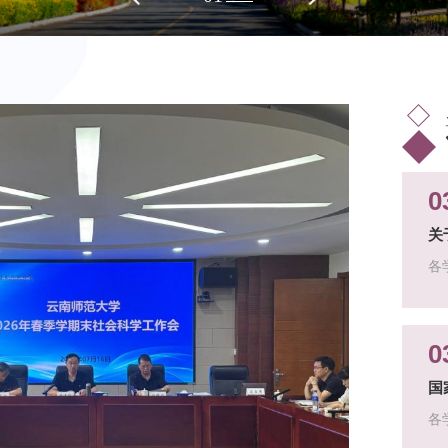
0
关
各
科
通
知（
0
国
各
室