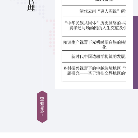
理
文
学
院
冯
小
禄
教
授
在
《光
明
查
日
看
更
报》
多
+
发
表
学
术