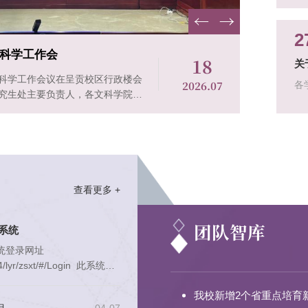
作
2
从文化智慧到科学知识：心理学中国表达的云岭探索 ——首届中华优秀传统文化与心理...
08
关
 （记者 张培君 通讯员 蔡文华） 6月28日至30
2026.07
各
届中华优秀传统文化与心理学学术研讨会在昆明举
绝
研院所等学术...
家
省级
查看更多 +
团队智库
系统
统登录网址
24/lyr/zsxt/#/Login 此系统受
操作申报及结题。系统申报
我校新增2个省重点培育新
29（仅限工作日）