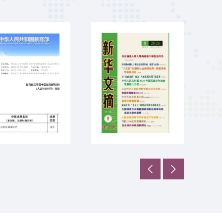
我
傅
校
安
文
国
学
教
院
授
余
课
金
题
枝
组
教
文
授
章
团
被
队
《新
荣
华
获
文
第
摘》
十
全
届
文