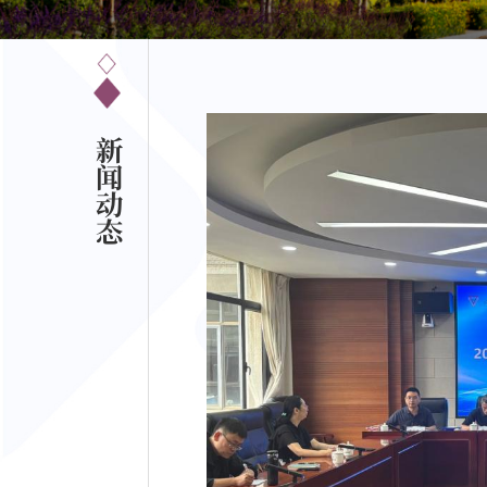
新
闻
动
态