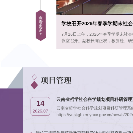
查
看
工作会
18
更
多
+
工作会议在呈贡校区行政楼会
中国社会科学网昆明讯
2026.07
主要负责人，各文科学院
日，云南师范大学首
行。来自全国高校、科
项目管理
云南省哲学社会科学规划项目科研管理
14
云南省哲学社会科学规划项目科研管理系
2026.07
https://ynskghxm.ynxc.gov.cn/new/s/20
理省哲社项目申报及结题工作，请按流程
相关技术问题咨询电话：0871—641999